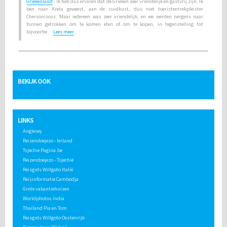
Griekenland
- Ik heb dus ervaren dat de Grieken zeer vriendelijk en gastvrij zijn. Ik
ben naar Kreta geweest, aan de zuidkust, dus niet toeristentrekpleister
Chersonisoss. Maar iedereen was zeer vriendelijk, en we werden nergens naar
binnen getrokken om te komen eten of om te kopen, in tegenstelling tot
bijvoorbe
Lees meer
BEKIJK OOK
LINKS
Anglesey
Reizendoejezo - Ierland
Tsjechie Pagina.be
Reizendoejezo - Tsjechië
Reisgids Willgoto Italië
Reisinformatie Cambodja
Grote vakantiehuizen
Worldphotos India
Thailand Pia en Tom
Reisgids Willgoto Oostenrijk