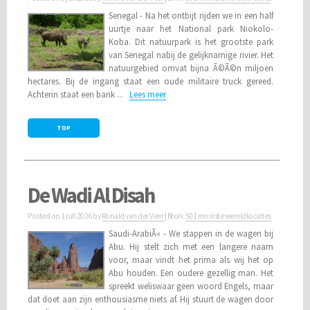
Senegal - Na het ontbijt rijden we in een half
uurtje naar het National park Niokolo-
Koba. Dit natuurpark is het grootste park
van Senegal nabij de gelijknamige rivier. Het
natuurgebied omvat bijna Ã©Ã©n miljoen
hectares. Bij de ingang staat een oude militaire truck gereed.
Achterin staat een bank ...
Lees meer
TOP
De Wadi Al Disah
Posted on
1 juli 2026
by
Ronald van der Veer
| Bron:
501 mooiste wereldlocaties
Saudi-ArabiÃ« - We stappen in de wagen bij
Abu. Hij stelt zich met een langere naam
voor, maar vindt het prima als wij het op
Abu houden. Een oudere gezellig man. Het
spreekt weliswaar geen woord Engels, maar
dat doet aan zijn enthousiasme niets af. Hij stuurt de wagen door