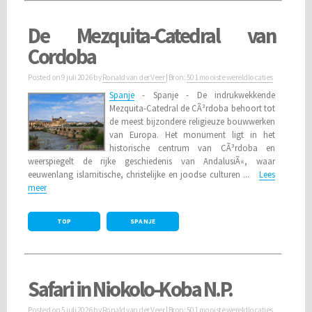
De Mezquita-Catedral van
Cordoba
Posted on
9 juli 2026
by
Ronald van der Veer
| Bron:
501 mooiste wereldlocaties
Spanje
- Spanje - De indrukwekkende
Mezquita-Catedral de CÃ³rdoba behoort tot
de meest bijzondere religieuze bouwwerken
van Europa. Het monument ligt in het
historische centrum van CÃ³rdoba en
weerspiegelt de rijke geschiedenis van AndalusiÃ«, waar
eeuwenlang islamitische, christelijke en joodse culturen ...
Lees
meer
TOP
SPANJE
Safari in Niokolo-Koba N.P.
Posted on
5 juli 2026
by
Ronald van der Veer
| Bron:
501 mooiste wereldlocaties