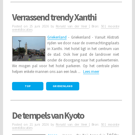
Verrassend trendy Xanthi
Posted on
25 juni 2026
by
Ronald van der Veer
| Bron:
501 mooiste
wereldlocaties
Griekenland
- Griekenland - Vanuit Alistrati
rijden we door naar de overnachtingsplaats
in Xanthi. Het hotel ligt in het centrum van
de stad. Ook hier past de landrover niet
onder de doorgang naar het parkeerterrein.
We mogen pal voor het hotel parkeren. Op het centrale plein
helpen enkele mannen ons aan een leuk ...
Lees meer
TOP
GRIEKENLAND
De tempels van Kyoto
Posted on
21 juni 2026
by
Ronald van der Veer
| Bron:
501 mooiste
wereldlocaties