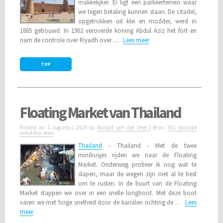
makkelijker. Er ligt een parkeerterrein waar
we tegen betaling kunnen staan. De citadel,
opgetrokken uit klei en modder, werd in
1865 gebouwd. In 1902 veroverde koning Abdul Aziz het fort en
nam de controle over Riyadh over. ...
Lees meer
TOP
Floating Market van Thailand
Posted on
1 augustus 2026
by
Ronald van der Veer
| Bron:
501 mooiste
wereldlocaties
Thailand
- Thailand - Met de twee
minibusjes rijden we naar de Floating
Market. Onderweg probeer ik nog wat te
slapen, maar de wegen zijn niet al te best
om te rusten. In de buurt van de Floating
Market stappen we over in een snelle longboot. Met deze boot
varen we met hoge snelheid door de kanalen richting de ...
Lees
meer