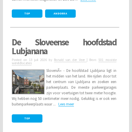
TOP
ANDORRA
De Sloveense hoofdstad
Lubjanana
Posted on
13 juli 2026
by
Ronald van der Veer
| Bron:
501 mooiste
wereldlocaties
SloveniÃ« - De hoofdstad Ljubljana ligt in
het midden van het land. We rijden door tot
het centrum van Ljubljana en zoeken een
parkeerplaats. De meeste parkeergarages
zijn voor voertuigen tot twee meter hoogte.
Wij hebben nog 50 centimeter meer nodig. Gelukkig is er ook een
buitenparkeerplaats waar ...
Lees meer
TOP