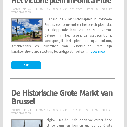
Het Victorie plein in Point a Pitre
Posted on
25 juli 2026
by
Ronald van der Veer
| Bron:
501 mooiste
wereldlocaties
Guadeloupe - Het Victorieplein in Pointe-a-
Pitre is een bruisend en historisch plein dat
het kloppende hart van de stad vormt.
Gelegen in het levendige stadscentrum,
weerspiegelt het plein de rijke cultuur,
geschiedenis en diversiteit van Guadeloupe. Met zijn
karakteristieke architectuur, levendige atmosfeer ...
Lees meer
TOP
De Historische Grote Markt van
Brussel
Posted on
21 juli 2026
by
Ronald van der Veer
| Bron:
501 mooiste
wereldlocaties
BelgiÃ« - Na de lunch lopen we verder door
het centrum en komen uit op de Grote