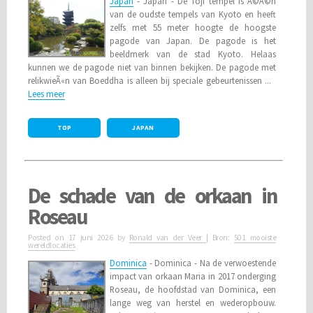
Japan
- Japan - De Toji tempel is Ã©Ã©n
van de oudste tempels van Kyoto en heeft
zelfs met 55 meter hoogte de hoogste
pagode van Japan. De pagode is het
beeldmerk van de stad Kyoto. Helaas
kunnen we de pagode niet van binnen bekijken. De pagode met
relikwieÃ«n van Boeddha is alleen bij speciale gebeurtenissen ...
Lees meer
TOP
JAPAN
De schade van de orkaan in
Roseau
Posted on
17 juni 2026
by
Ronald van der Veer
| Bron:
501 mooiste
wereldlocaties
Dominica
- Dominica - Na de verwoestende
impact van orkaan Maria in 2017 onderging
Roseau, de hoofdstad van Dominica, een
lange weg van herstel en wederopbouw.