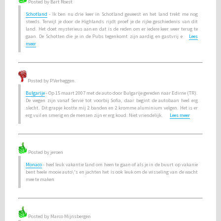
Posted by Bart Roest
Schotland
- Ik ben nu drie keer in Schotland geweest en het land trekt me nog
steeds. Terwijl je door de Highlands rijdt proef je de rijke geschiedenis van dit
land. Het doet mysterieus aan en dat is de reden om er iedere keer weer terug te
gaan. De Schotten die je in de Pubs tegenkomt zijn aardig en gastvrij e
Lees
meer
Posted by P.Verheggen.
Bulgarije
- Op 15 maart 2007 met de auto door Bulgarije gereden naar Edirne (TR).
De wegen zijn vanaf Servië tot voorbij Sofia, daar begint de autobaan heel erg
slecht. Dit grapje kostte mij 2 banden en 2 kromme aluminium velgen. Het is er
erg vuil en smerig en de mensen zijn er erg koud. Niet vriendelijk.
Lees meer
Posted by jeroen
Monaco
- heel leuk vakantie land om heen te gaan of als je in de buurt op vakanie
bent heele mooie auto\'s en jachten het is ook leuk om de wisseling van de wacht
mee te maken
Posted by Marco Mijnsbergen