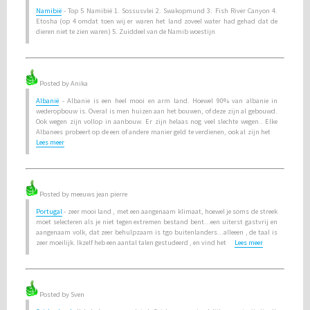
Namibië
- Top 5 Namibië 1. Sossusvlei 2. Swakopmund 3. Fish River Canyon 4.
Etosha (op 4 omdat toen wij er waren het land zoveel water had gehad dat de
dieren niet te zien waren) 5. Zuiddeel van de Namib woestijn
Posted by Anika
Albanië
- Albanie is een heel mooi en arm land. Hoewel 90% van albanie in
wederopbouw is. Overal is men huizen aan het bouwen, of deze zijn al gebouwd.
Ook wegen zijn vollop in aanbouw. Er zijn helaas nog veel slechte wegen.. Elke
Albanees probeert op de een of andere manier geld te verdienen, ook al zijn het
Lees meer
Posted by meeuws jean pierre
Portugal
- zeer mooi land , met een aangenaam klimaat, hoewel je soms de streek
moet selecteren als je niet tegen extremen bestand bent...een uiterst gastvrij en
aangenaam volk, dat zeer behulpzaam is tgo buitenlanders...alleeen , de taal is
zeer moeilijk. Ikzelf heb een aantal talen gestudeerd , en vind het
Lees meer
Posted by Sven