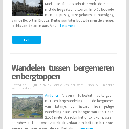
Markt. Het fraaie stadhuis pronkt dominant
met de hoge stadhuistoren. In 1402 bouwde
men dit prestigieuze gebouw in navolging
van de Belfort in Brugge. Dertig jaar later bouwde men de vleugel
rechts van de toren aan. Als ...
Lees meer
TOP
Wandelen tussen bergemeren
en bergtoppen
Posted on
17 juli 2026
by
Ronald van der Veer
| Bron:
501 mooiste
wereldlocaties
Andorra
- Andorra - Ik besluit mee te gaan
met een bergwandeling naar de bergmeren
van Estanys de Siscaro. Een pittige
wandeling naar een hoogte van meer dan
2.500 meter. Als ik bij het ontbijt kom, staan
de rafters al klaar voor vertrek. Ik verlaat om half tien het hotel
samen met twee reisgenoten en Bert als ...
Lees meer