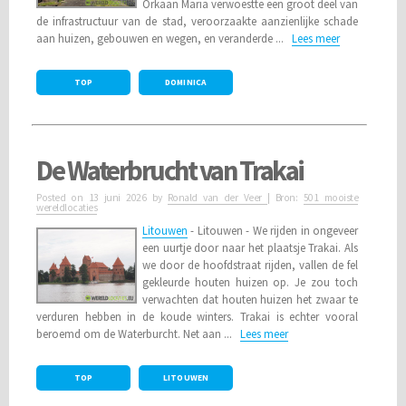
Orkaan Maria verwoestte een groot deel van
de infrastructuur van de stad, veroorzaakte aanzienlijke schade
aan huizen, gebouwen en wegen, en veranderde ...
Lees meer
TOP
DOMINICA
De Waterbrucht van Trakai
Posted on
13 juni 2026
by
Ronald van der Veer
| Bron:
501 mooiste
wereldlocaties
Litouwen
- Litouwen - We rijden in ongeveer
een uurtje door naar het plaatsje Trakai. Als
we door de hoofdstraat rijden, vallen de fel
gekleurde houten huizen op. Je zou toch
verwachten dat houten huizen het zwaar te
verduren hebben in de koude winters. Trakai is echter vooral
beroemd om de Waterburcht. Net aan ...
Lees meer
TOP
LITOUWEN