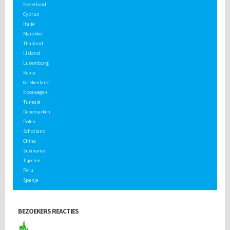
Nederland
Cyprus
Italië
Marokko
Thailand
IJsland
Luxemburg
Kenia
Griekenland
Noorwegen
Tunesië
Denemarken
Polen
Schotland
China
Suriname
Tsjechië
Peru
Spanje
BEZOEKERS REACTIES