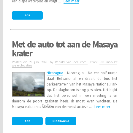
een diepe waterplas en volgt ...
Lees meer
TOP
Met de auto tot aan de Masaya
krater
Posted on
29 juni 2026
by
Ronald van der Veer
| Bron:
501 mooiste
wereldlocaties
Nicaragua
- Nicaragua - Na een half uurtje
slaat Belisario af en draait de bus het
parkeerterrein van het Masaya National Park
op. De slagboom is nog gesloten. Het blijkt
dat het personeel in een meeting is en
daarom de poort gesloten heeft. Ik moet even wachten. De
Masaya vulkaan is Ã©Ã©n van de meest actieve ...
Lees meer
TOP
NICARAGUA