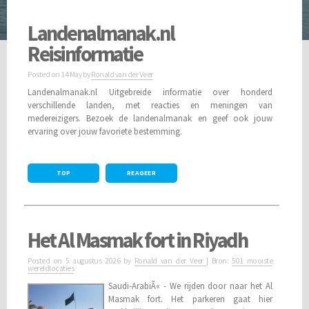
Landenalmanak.nl
Reisinformatie
Posted on
14 May
by
Ronald van der Veer
Landenalmanak.nl Uitgebreide informatie over honderd
verschillende landen, met reacties en meningen van
medereizigers. Bezoek de landenalmanak en geef ook jouw
ervaring over jouw favoriete bestemming.
TOP
REAGEER
Het Al Masmak fort in Riyadh
Posted on
5 augustus 2026
by
Ronald van der Veer
| Bron:
501 mooiste
wereldlocaties
Saudi-ArabiÃ« - We rijden door naar het Al
Masmak fort. Het parkeren gaat hier