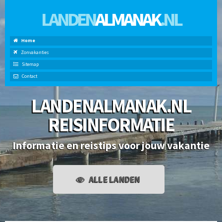
LANDEN
ALMANAK
.NL
Home
Zonvakanties
Sitemap
Contact
LANDENALMANAK.NL
REISINFORMATIE
Informatie en reistips voor jouw vakantie
ALLE LANDEN