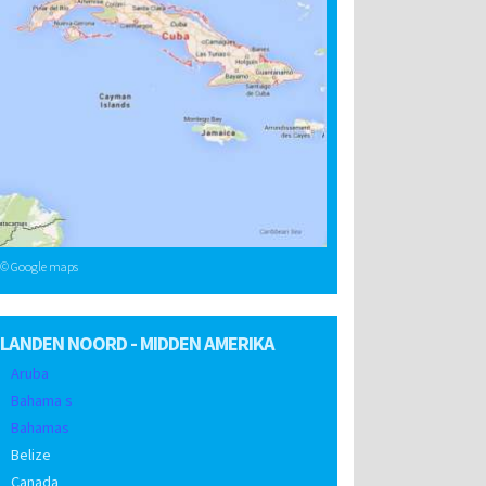
© Google maps
LANDEN NOORD - MIDDEN AMERIKA
Aruba
Bahama s
Bahamas
Belize
Canada