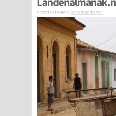
Landenalmanak.n
Posted on
14 May
by
Ronald van der Veer