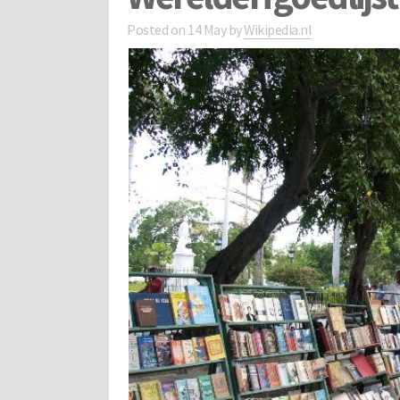
Posted on
14 May
by
Wikipedia.nl