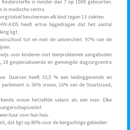
. Kindersterfte is minder dan 7 op 1000 geboorten.
s in medische centra.
orgstelsel beschermen elk kind tegen 13 ziekten.
IV-AIDS heeft ertoe bijgedragen dat het aantal
ing ligt.
basisschool tot en met de universiteit. 97% van de
ijven.
rwijs voor kinderen met leerproblemen aangeboden
en, 28 gespecialiseerde en gemengde dagzorgcentra
uw. Daarvan heeft 33,5 % een leidinggevende en
e parlement is 36% vrouw, 16% van de Staatsraad,
kende vrouw hetzelfde salaris als een man. Elke
wangerschapsverlof.
en huur voor hun huis.
eit, dat ligt op 80% voor de bergachtige gebieden