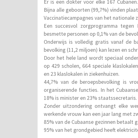
Er is een dokter voor elke 167 Cubanen
Bijna alle geboorten (99,7%) vinden plaat
Vaccinatiecampagnes van het nationale z
Een succesvol zorgprogramma tegen H
besmette personen op 0,1% van de bevolk
Onderwijs is volledig gratis vanaf de 
bevolking (11,2 miljoen) kan lezen en schr
Door het hele land wordt speciaal onde
op 429 scholen, 664 speciale klaslokal
en 23 klaslokalen in ziekenhuizen.
44,7% van de beroepsbevolking is vro
organiserende functies. In het Cubaans
18% is minister en 23% staatssecretaris.
Zonder uitzondering ontvangt elke wer
werkende vrouw kan een jaar lang met z
85% van de Cubaanse gezinnen betaalt ge
95% van het grondgebied heeft elektricit