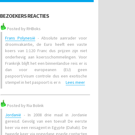
BEZOEKERS REACTIES
Posted by RHBoks
Frans Polynesië
- Absolute aanrader voor
droomvakantie, de Euro heeft een vaste
koers van 1:120 Franc dus prijzen zijn niet
onderhevig aan koersschommelingen. Voor
Frankrijk blijft het een binnenlandse reis er is
dan voor europeanen (EU) geen
paspoort/visum controle dus een exotische
stempel in het paspoort is er n
Lees meer
Posted by Ria Bolink
Jordanië
- In 2008 drie maal in Jordanie
gereisd. Gevolg van een toeval! De eerste
keer via een reisagent in Egypte (Dahab). De
tweede keer via opgedane goede contacten