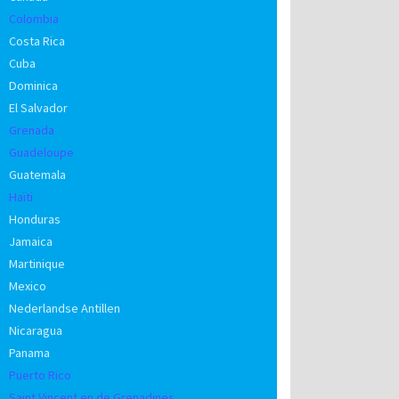
Colombia
Costa Rica
Cuba
Dominica
El Salvador
Grenada
Guadeloupe
Guatemala
Haïti
Honduras
Jamaica
Martinique
Mexico
Nederlandse Antillen
Nicaragua
Panama
Puerto Rico
Saint Vincent en de Grenadines