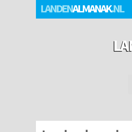
LANDEN
ALMANAK
.NL
LA