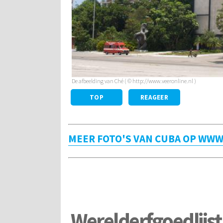
De afbeelding van Ché ( © http://www.veeronline.nl )
TOP
REAGEER
MEER FOTO'S VAN CUBA OP WW
Werelderfgoedlijs