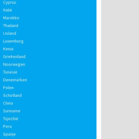
Cyprus
Italië
Marokko
Thailand
IJsland
Luxemburg
Kenia
Griekenland
Noorwegen
Tunesië
Denemarken
Polen
Schotland
China
Suriname
Tsjechië
Peru
Spanje